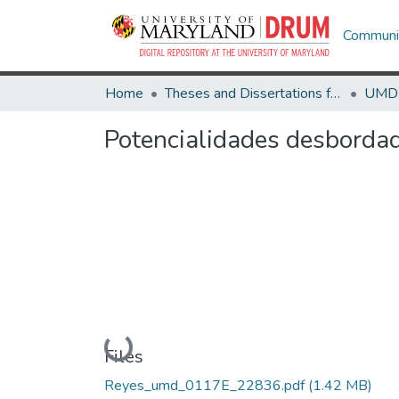
Communit
Home
Theses and Dissertations from UMD
Potencialidades desbordad
Loading...
Files
Reyes_umd_0117E_22836.pdf
(1.42 MB)