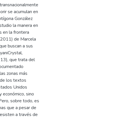
o transnacionalmente
orir se acumulan en
ntígona González
studio la manera en
 en la frontera
 (2011) de Marcela
 que buscan a sus
yaniCrystal,
13), que trata del
ndocumentado
 las zonas más
 de los textos
Estados Unidos
 y económico, sino
Pero, sobre todo, es
onas que a pesar de
resisten a través de