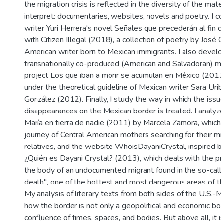
the migration crisis is reflected in the diversity of the mat
interpret: documentaries, websites, novels and poetry. I
writer Yuri Herrera's novel Señales que precederán al fi
with Citizen Illegal (2018), a collection of poetry by José 
American writer born to Mexican immigrants. I also develo
transnationally co-produced (American and Salvadoran) mul
project Los que iban a morir se acumulan en México (2017
under the theoretical guideline of Mexican writer Sara Ur
González (2012). Finally, I study the way in which the issu
disappearances on the Mexican border is treated. I analy
María en tierra de nadie (2011) by Marcela Zamora, which
journey of Central American mothers searching for their m
relatives, and the website WhoisDayaniCrystal, inspired 
¿Quién es Dayani Crystal? (2013), which deals with the pr
the body of an undocumented migrant found in the so-calle
death", one of the hottest and most dangerous areas of t
My analysis of literary texts from both sides of the U.S.
how the border is not only a geopolitical and economic bo
confluence of times, spaces, and bodies. But above all, it 