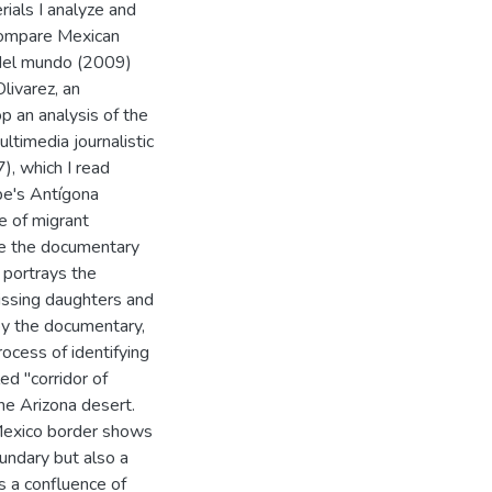
erials I analyze and
 compare Mexican
n del mundo (2009)
Olivarez, an
p an analysis of the
timedia journalistic
), which I read
ibe's Antígona
e of migrant
ze the documentary
 portrays the
issing daughters and
by the documentary,
ocess of identifying
d "corridor of
he Arizona desert.
-Mexico border shows
undary but also a
is a confluence of