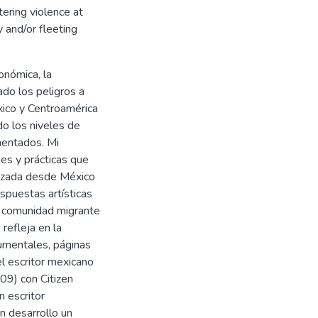
tering violence at
 and/or fleeting
onómica, la
ado los peligros a
xico y Centroamérica
o los niveles de
mentados. Mi
nes y prácticas que
forzada desde México
spuestas artísticas
la comunidad migrante
 refleja en la
cumentales, páginas
l escritor mexicano
09) con Citizen
n escritor
n desarrollo un