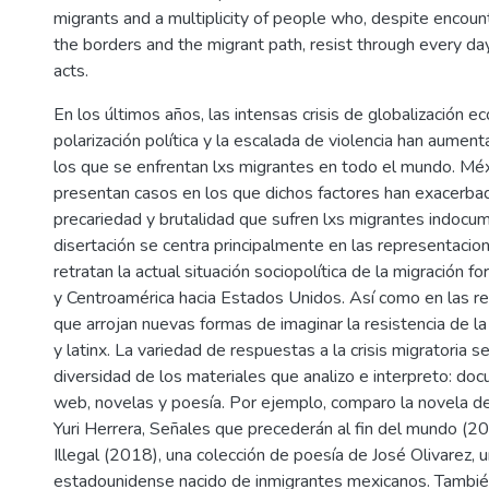
migrants and a multiplicity of people who, despite encoun
the borders and the migrant path, resist through every day
acts.
En los últimos años, las intensas crisis de globalización ec
polarización política y la escalada de violencia han aument
los que se enfrentan lxs migrantes en todo el mundo. Mé
presentan casos en los que dichos factores han exacerbad
precariedad y brutalidad que sufren lxs migrantes indocu
disertación se centra principalmente en las representacio
retratan la actual situación sociopolítica de la migración 
y Centroamérica hacia Estados Unidos. Así como en las re
que arrojan nuevas formas de imaginar la resistencia de 
y latinx. La variedad de respuestas a la crisis migratoria se
diversidad de los materiales que analizo e interpreto: do
web, novelas y poesía. Por ejemplo, comparo la novela de
Yuri Herrera, Señales que precederán al fin del mundo (20
Illegal (2018), una colección de poesía de José Olivarez, u
estadounidense nacido de inmigrantes mexicanos. Tambié