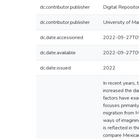
dc.contributor.publisher
Digital Reposito
dc.contributor.publisher
University of Ma
dc.date.accessioned
2022-09-27T05
dc.date.available
2022-09-27T05
dc.date.issued
2022
In recent years, 
increased the da
factors have exa
focuses primarily
migration from M
ways of imaginin
is reflected in t
compare Mexican 