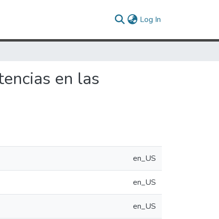
(current)
Log In
encias en las
en_US
en_US
en_US