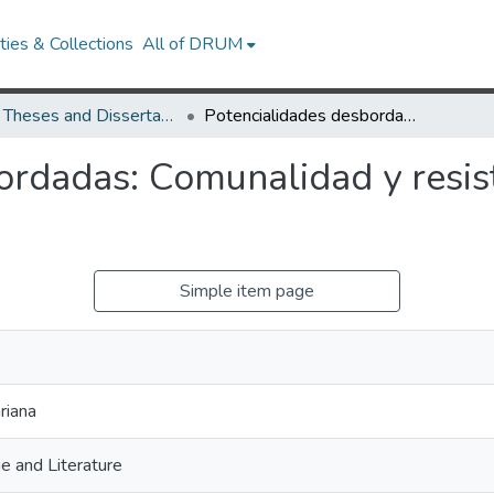
ies & Collections
All of DRUM
UMD Theses and Dissertations
Potencialidades desbordadas: Comunalidad y resistencias en las fronteras mexicanas
ordadas: Comunalidad y resist
Simple item page
riana
e and Literature