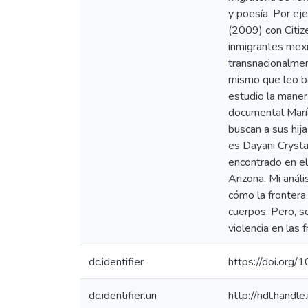
y poesía. Por ej
(2009) con Citiz
inmigrantes mexi
transnacionalmen
mismo que leo ba
estudio la maner
documental María
buscan a sus hij
es Dayani Crysta
encontrado en el
Arizona. Mi anál
cómo la frontera
cuerpos. Pero, s
violencia en las 
dc.identifier
https://doi.org
dc.identifier.uri
http://hdl.hand