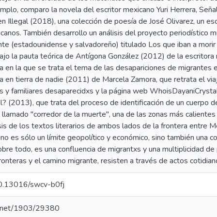
emplo, comparo la novela del escritor mexicano Yuri Herrera, Señ
en Illegal (2018), una colección de poesía de José Olivarez, un e
canos. También desarrollo un análisis del proyecto periodístico 
te (estadounidense y salvadoreño) titulado Los que iban a mori
jo la pauta teórica de Antígona González (2012) de la escritora
a en la que se trata el tema de las desapariciones de migrantes e
 en tierra de nadie (2011) de Marcela Zamora, que retrata el v
as y familiares desaparecidxs y la página web WhoisDayaniCrystal
l? (2013), que trata del proceso de identificación de un cuerpo
 llamado "corredor de la muerte", una de las zonas más calientes
isis de los textos literarios de ambos lados de la frontera entre
 no es sólo un límite geopolítico y económico, sino también una c
obre todo, es una confluencia de migrantxs y una multiplicidad d
fronteras y el camino migrante, resisten a través de actos cotidian
/10.13016/swcv-b0fj
le.net/1903/29380