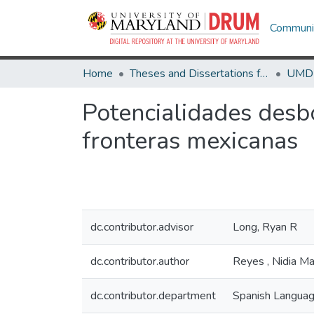
Communit
Home
Theses and Dissertations from UMD
Potencialidades desb
fronteras mexicanas
dc.contributor.advisor
Long, Ryan R
dc.contributor.author
Reyes , Nidia Ma
dc.contributor.department
Spanish Languag