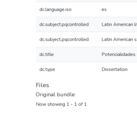
dc.language.iso
es
dc.subject.pqcontrolled
Latin American li
dc.subject.pqcontrolled
Latin American s
dc.title
Potencialidades 
dc.type
Dissertation
Files
Original bundle
Now showing
1 - 1 of 1