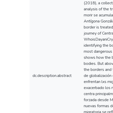
(2018), a collec
analysis of the 
morir se acumula
Antígona Gonzále
border is treate
journey of Centr
WhoisDayaniCryst
identifying the 
most dangerous a
shows how the bo
bodies. But above
the borders and t
dc.description.abstract
de globalización 
enfrentan lxs mi
exacerbado los n
centra principalm
forzada desde Mé
nuevas formas de 
migratoria se re