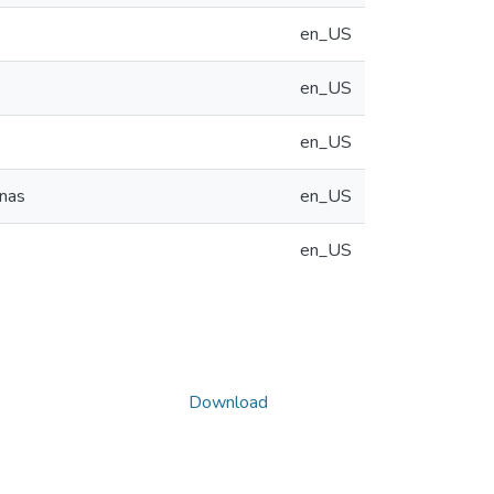
en_US
en_US
en_US
anas
en_US
en_US
Download