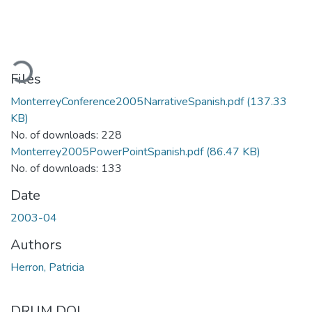
ading...
Files
MonterreyConference2005NarrativeSpanish.pdf
(137.33
KB)
No. of downloads: 228
Monterrey2005PowerPointSpanish.pdf
(86.47 KB)
No. of downloads: 133
Date
2003-04
Authors
Herron, Patricia
DRUM DOI