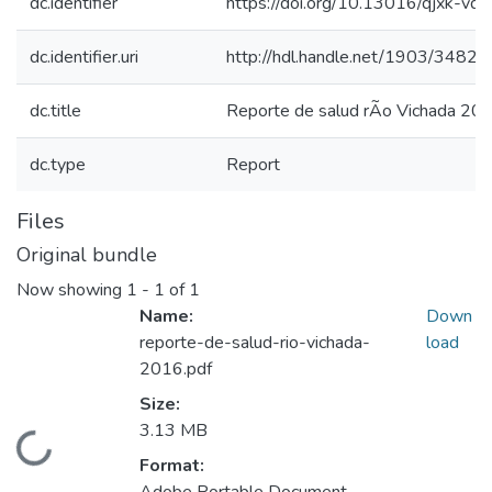
dc.identifier
https://doi.org/10.13016/qjxk-vqj
dc.identifier.uri
http://hdl.handle.net/1903/34824
dc.title
Reporte de salud rÃ­o Vichada 20
dc.type
Report
Files
Original bundle
Now showing
1 - 1 of 1
Name:
Down
reporte-de-salud-rio-vichada-
load
2016.pdf
Size:
3.13 MB
Loading...
Format: