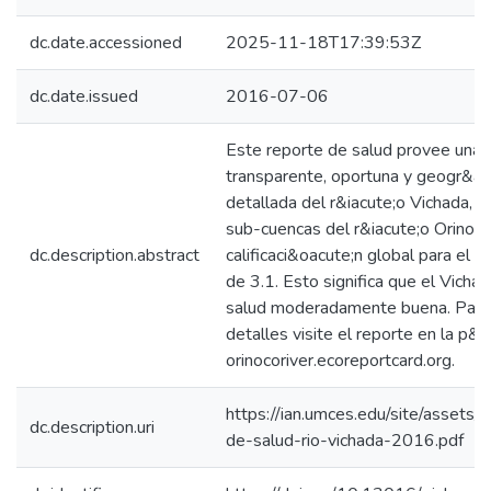
dc.date.accessioned
2025-11-18T17:39:53Z
dc.date.issued
2016-07-06
Este reporte de salud provee una 
transparente, oportuna y geogr&aa
detallada del r&iacute;o Vichada, q
sub-cuencas del r&iacute;o Orinoco
dc.description.abstract
calificaci&oacute;n global para el r
de 3.1. Esto significa que el Vicha
salud moderadamente buena. Para
detalles visite el reporte en la p&
orinocoriver.ecoreportcard.org.
https://ian.umces.edu/site/assets/
dc.description.uri
de-salud-rio-vichada-2016.pdf