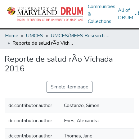
Communities
All of
&
DRUM
Collections
Home
UMCES
UMCES/MEES Research Works
Reporte de salud rÃ­o Vichada 2016
Reporte de salud rÃ­o Vichada
2016
Simple item page
dc.contributor.author
Costanzo, Simon
dc.contributor.author
Fries, Alexandra
dc.contributor.author
Thomas, Jane