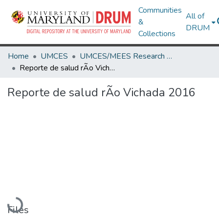
Communities
All of
&
DRUM
Collections
Home
UMCES
UMCES/MEES Research Works
Reporte de salud rÃ­o Vichada 2016
Reporte de salud rÃ­o Vichada 2016
Loading...
Files