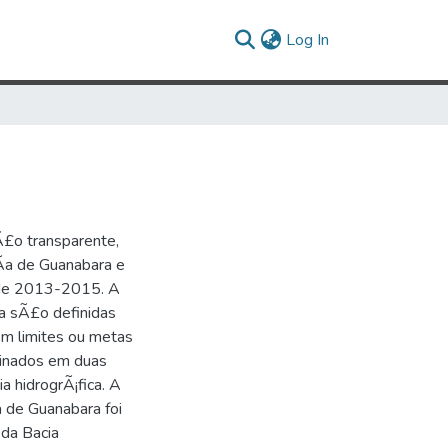
(current)
Log In
Ã£o transparente,
­a de Guanabara e
 de 2013-2015. A
ca sÃ£o definidas
om limites ou metas
binados em duas
 hidrogrÃ¡fica. A
 de Guanabara foi
da Bacia