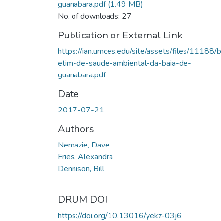
guanabara.pdf
(1.49 MB)
No. of downloads: 27
Publication or External Link
https://ian.umces.edu/site/assets/files/11188/b
etim-de-saude-ambiental-da-baia-de-
guanabara.pdf
Date
2017-07-21
Authors
Nemazie, Dave
Fries, Alexandra
Dennison, Bill
DRUM DOI
https://doi.org/10.13016/yekz-03j6