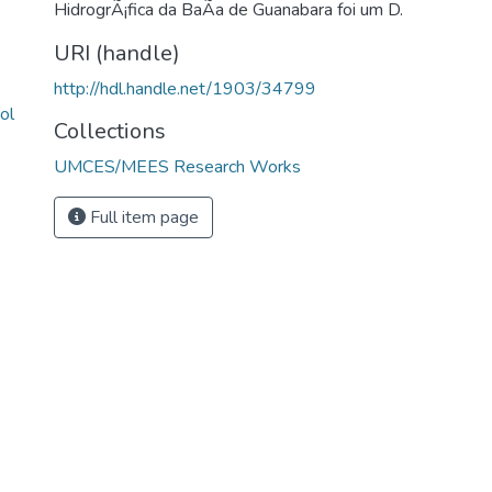
HidrogrÃ¡fica da BaÃ­a de Guanabara foi um D.
URI (handle)
http://hdl.handle.net/1903/34799
ol
Collections
UMCES/MEES Research Works
Full item page