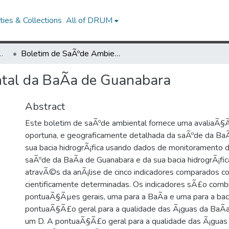
ies & Collections
All of DRUM
Research Works
Boletim de SaÃºde Ambiental da BaÃ­a de Guanabara
tal da BaÃ­a de Guanabara
Abstract
Este boletim de saÃºde ambiental fornece uma avaliaÃ§
oportuna, e geograficamente detalhada da saÃºde da BaÃ
sua bacia hidrogrÃ¡fica usando dados de monitoramento
saÃºde da BaÃ­a de Guanabara e da sua bacia hidrogrÃ¡fi
atravÃ©s da anÃ¡lise de cinco indicadores comparados c
cientificamente determinadas. Os indicadores sÃ£o com
pontuaÃ§Ãµes gerais, uma para a BaÃ­a e uma para a bacia
pontuaÃ§Ã£o geral para a qualidade das Ã¡guas da BaÃ­a
um D. A pontuaÃ§Ã£o geral para a qualidade das Ã¡guas 