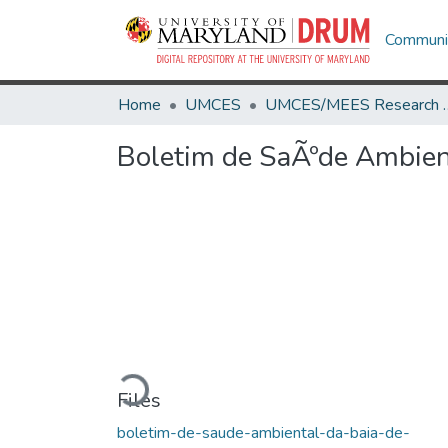
Communit
Home
UMCES
UMCES/MEES 
Boletim de SaÃºde Ambien
Loading...
Files
boletim-de-saude-ambiental-da-baia-de-