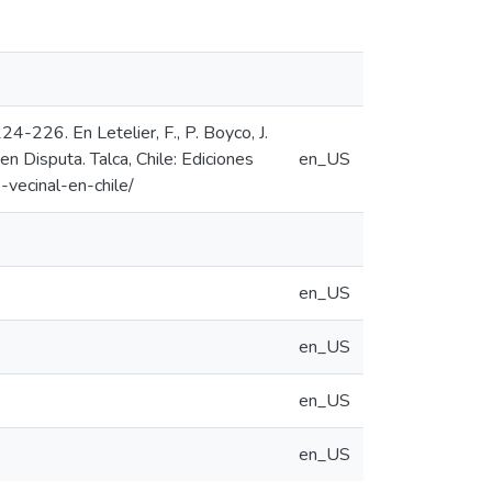
224-226. En Letelier, F., P. Boyco, J.
s en Disputa. Talca, Chile: Ediciones
en_US
-vecinal-en-chile/
en_US
en_US
en_US
en_US