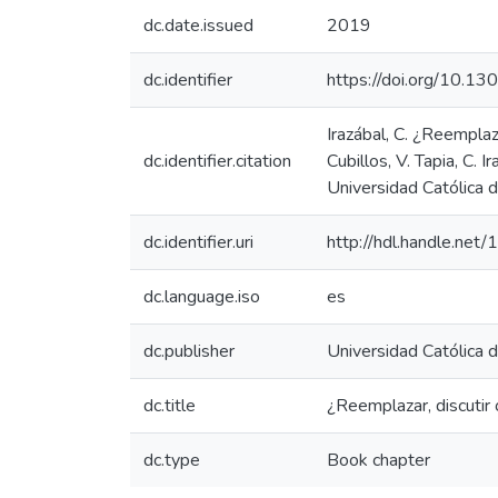
dc.date.issued
2019
dc.identifier
https://doi.org/10.13
Irazábal, C. ¿Reemplaz
dc.identifier.citation
Cubillos, V. Tapia, C. I
Universidad Católica 
dc.identifier.uri
http://hdl.handle.ne
dc.language.iso
es
dc.publisher
Universidad Católica 
dc.title
¿Reemplazar, discutir 
dc.type
Book chapter