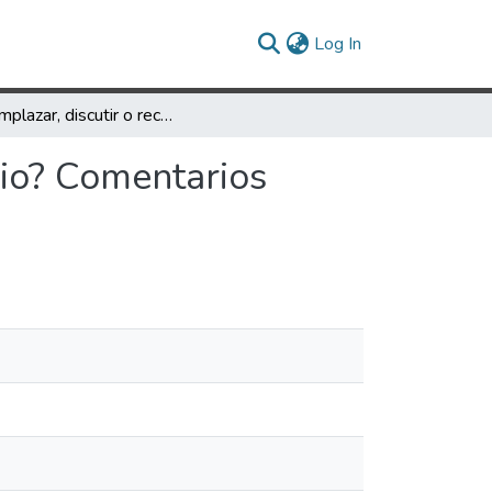
(current)
Log In
¿Reemplazar, discutir o recuperar la noción de barrio? Comentarios Finales
rio? Comentarios