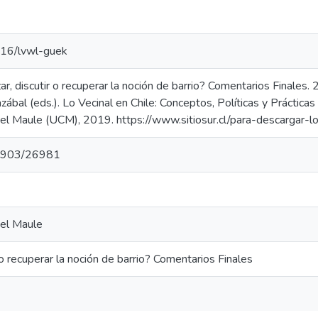
016/lvwl-guek
ar, discutir o recuperar la noción de barrio? Comentarios Finales. 
razábal (eds.). Lo Vecinal en Chile: Conceptos, Políticas y Práctica
del Maule (UCM), 2019. https://www.sitiosur.cl/para-descargar-lo
t/1903/26981
del Maule
o recuperar la noción de barrio? Comentarios Finales