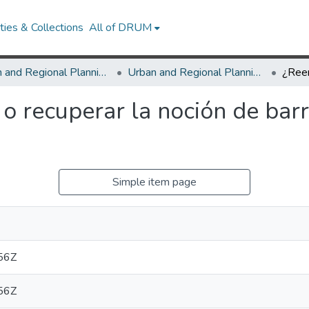
ies & Collections
All of DRUM
Urban and Regional Planning and Design
Urban and Regional Planning and Design Research Works
 o recuperar la noción de bar
Simple item page
56Z
56Z