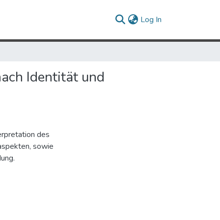
(current)
Log In
ach Identität und
erpretation des
aspekten, sowie
dung.