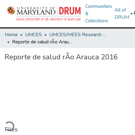
Communities
All of
&
DRUM
Collections
Home
UMCES
UMCES/MEES Research Works
Reporte de salud rÃ­o Arauca 2016
Reporte de salud rÃ­o Arauca 2016
ading...
Files